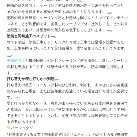
建物の耐久性向上
：シーリング材は外壁の防水性・気密性を担っており、
その劣化を放置すると建物の寿命を縮めることになります。
塗料の耐久性維持
：シーリング材と外壁材は同じタイミングでメンテナン
スすることが理想的です。劣化したシーリング材に塗装しても、その効果
は限定的であり、外壁塗料の耐久性も低下してしまいます。
塗装と同時施工のメリット
コスト削減
：塗装工事とシーリング打ち替え工事では足場を設置するた
め、工事を同時に行うことで足場費用を一度で済ませることができます。
美観の向上
と機能回復
：劣化したシーリング材を撤去し、新しいシーリン
グ材を充填することで、外壁全体の見た目が整い、防水機能も回復しま
す。
打ち替えか増し打ちかの判断
打ち替えの目安
：シーリング材のひび割れ、剥がれ、肉やせなどの劣化症
状がみられる場合、または築年数が経過している場合は打ち替えが必要で
す。
増し打ちが可能なケース
：窓枠が出っ張っていてある程度の厚みを確保で
きる場合、または旧シーリング材に接着不良がない場合は増し打ちで対応
できることもあります。ただし、劣化状態の判断は経験豊富なプロに任せ
る必要があります
ハッシュタグ
#外壁塗装 #うるま市 #沖縄塗装 #Y’sクリエイション #KFケミカル #無機有