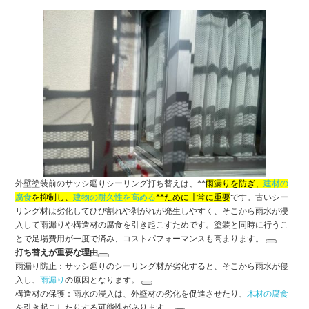
外壁塗装前のサッシ廻りシーリング打ち替えは、**
雨漏りを防ぎ、
建材の
腐食
を抑制し、
建物の耐久性を高める
**ために非常に重要
です。古いシー
リング材は劣化してひび割れや剥がれが発生しやすく、そこから雨水が浸
入して雨漏りや構造材の腐食を引き起こすためです。塗装と同時に行うこ
とで足場費用が一度で済み、コストパフォーマンスも高まります。
打ち替えが重要な理由
雨漏り防止
：サッシ廻りのシーリング材が劣化すると、そこから雨水が侵
入し、
雨漏り
の原因となります。
構造材の保護
：雨水の浸入は、外壁材の劣化を促進させたり、
木材の腐食
を引き起こしたりする可能性があります。