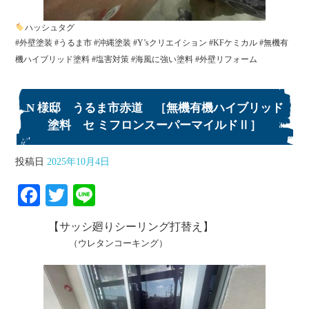
ハッシュタグ
#外壁塗装 #うるま市 #沖縄塗装 #Y’sクリエイション #KFケミカル #無機有
機ハイブリッド塗料 #塩害対策 #海風に強い塗料 #外壁リフォーム
N 様邸 うるま市赤道 ［無機有機ハイブリッド
塗料 セ ミフロンスーパーマイルドⅡ］
投稿日
2025年10月4日
Fa
T
Li
ce
wi
ne
【サッシ廻りシーリング打替え】
bo
tte
（ウレタンコーキング）
ok
r