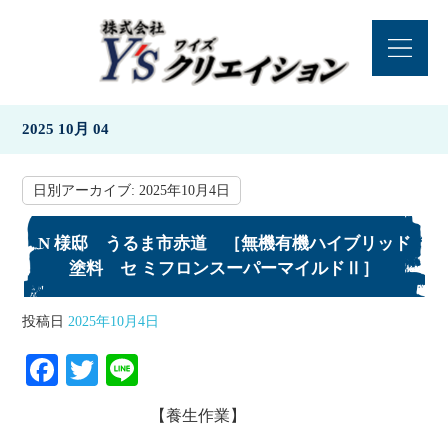
2025 10月 04
日別アーカイブ:
2025年10月4日
N 様邸 うるま市赤道 ［無機有機ハイブリッド
塗料 セ ミフロンスーパーマイルドⅡ］
投稿日
2025年10月4日
Fa
T
Li
ce
wi
ne
【養生作業】
bo
tte