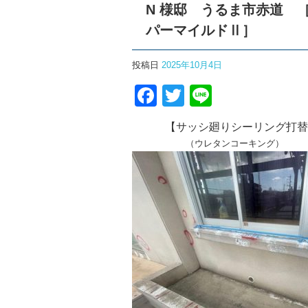
N 様邸 うるま市赤道 
パーマイルドⅡ］
投稿日
2025年10月4日
F
T
Li
a
wi
n
【サッシ廻りシーリング打替
c
tt
e
（ウレタンコーキング）
e
er
b
o
o
k