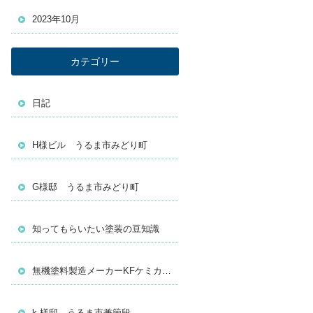
2023年10月
カテゴリー
日記
H様ビル うるま市みどり町
G様邸 うるま市みどり町
知ってもらいたい塗装の豆知識
無機塗料製造メーカーKFケミカルの無機塗料『１話～１５話 まとめ』
k 様邸 うるま市兼箇段