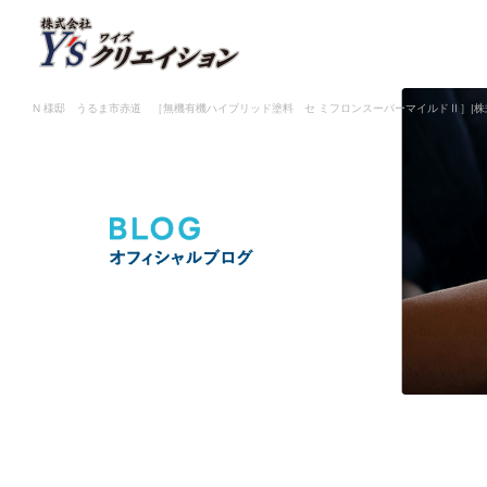
N 様邸 うるま市赤道 ［無機有機ハイブリッド塗料 セ ミフロンスーパーマイルドⅡ］|株