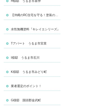
H様邸 うるま市喜仲
【沖縄のRC住宅を守る！塗装の真実】
水性無機塗料『キレイエシリーズ』
Tアパート うるま市宮里
I様邸 うるま市石川
K様邸 うるま市みどり町
業者選定のポイント！
G様邸 国頭郡金武町