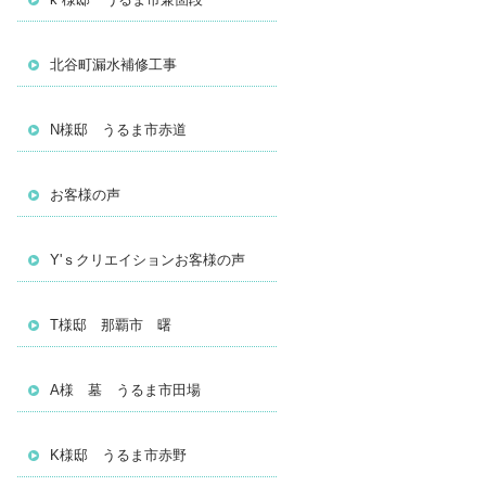
北谷町漏水補修工事
N様邸 うるま市赤道
お客様の声
Y'ｓクリエイションお客様の声
T様邸 那覇市 曙
A様 墓 うるま市田場
K様邸 うるま市赤野