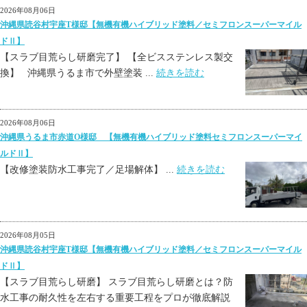
2026年08月06日
沖縄県読谷村宇座T様邸【無機有機ハイブリッド塗料／セミフロンスーパーマイル
ドⅡ】
【スラブ目荒らし研磨完了】 【全ビスステンレス製交
換】 沖縄県うるま市で外壁塗装 ...
続きを読む
2026年08月06日
沖縄県うるま市赤道O様邸 【無機有機ハイブリッド塗料セミフロンスーパーマイ
ルドⅡ】
【改修塗装防水工事完了／足場解体】 ...
続きを読む
2026年08月05日
沖縄県読谷村宇座T様邸【無機有機ハイブリッド塗料／セミフロンスーパーマイル
ドⅡ】
【スラブ目荒らし研磨】 スラブ目荒らし研磨とは？防
水工事の耐久性を左右する重要工程をプロが徹底解説