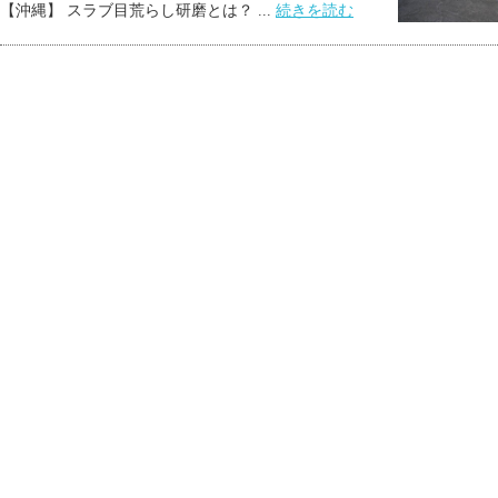
【沖縄】 スラブ目荒らし研磨とは？ ...
続きを読む
社名
株式会社Y'sクリエイション
事業内容
塗装、防水、断熱工事業
とび・土工・コンクリート工事業
土木一式、建築一式工事業
建築物、工作物の解体工事業
各種プラント工事業
内装仕上工事業
労働者派遣事業
産業廃棄物収集運搬及び処分業
運送業
建設資材、機械、車両等の販売及びリース業
バリアフリー住宅の建築及び改修事業
代表者
横田直也（ヨコダ ナオヤ）
所在地
〒904-2212
沖縄県うるま市赤野1343番地