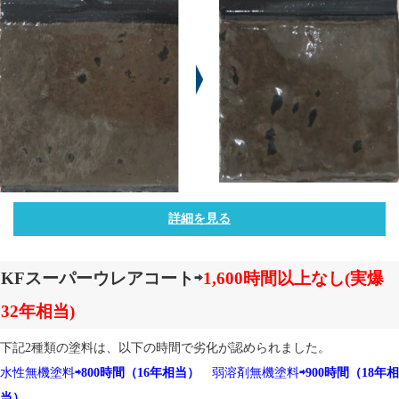
詳細を見る
KFスーパーウレアコート⇨
1,600時間以上なし(実爆
32年相当)
下記2種類の塗料は、以下の時間で劣化が認められました。
水性無機塗料
⇨800時間（16年相当）
弱溶剤無機塗料
⇨900時間（18年相
当）