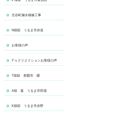
北谷町漏水補修工事
N様邸 うるま市赤道
お客様の声
Y'ｓクリエイションお客様の声
T様邸 那覇市 曙
A様 墓 うるま市田場
K様邸 うるま市赤野