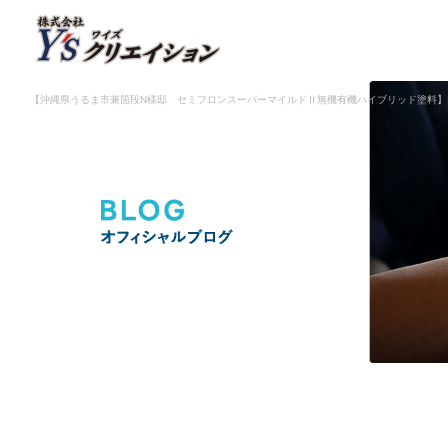
【沖縄県うるま市兼箇段N様邸 セミフロンスーパーマイルドⅡ無機有機ハイブリッド塗料】|