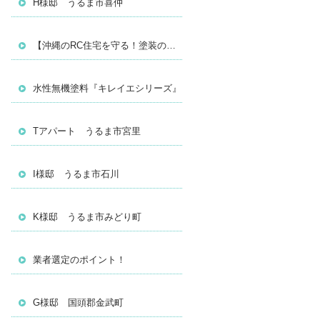
H様邸 うるま市喜仲
【沖縄のRC住宅を守る！塗装の真実】
水性無機塗料『キレイエシリーズ』
Tアパート うるま市宮里
I様邸 うるま市石川
K様邸 うるま市みどり町
業者選定のポイント！
G様邸 国頭郡金武町