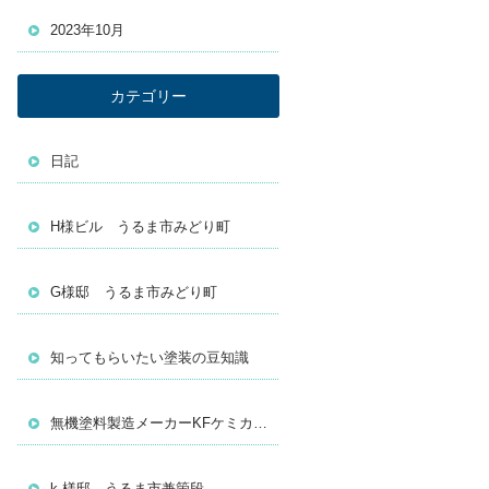
2023年10月
カテゴリー
日記
H様ビル うるま市みどり町
G様邸 うるま市みどり町
知ってもらいたい塗装の豆知識
無機塗料製造メーカーKFケミカルの無機塗料『１話～１５話 まとめ』
k 様邸 うるま市兼箇段