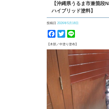
【沖縄県うるま市兼箇段
ハイブリッド塗料】
投稿日
2026年5月18日
F
T
Li
a
wi
n
【木部／中塗り塗布】
c
tt
e
e
er
b
o
o
k