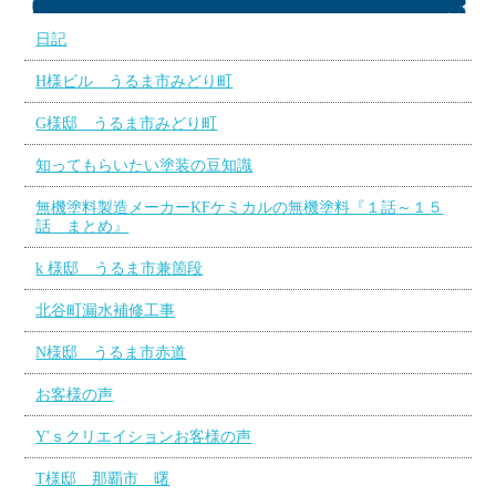
日記
H様ビル うるま市みどり町
G様邸 うるま市みどり町
知ってもらいたい塗装の豆知識
無機塗料製造メーカーKFケミカルの無機塗料『１話～１５
話 まとめ』
k 様邸 うるま市兼箇段
北谷町漏水補修工事
N様邸 うるま市赤道
お客様の声
Y'ｓクリエイションお客様の声
T様邸 那覇市 曙