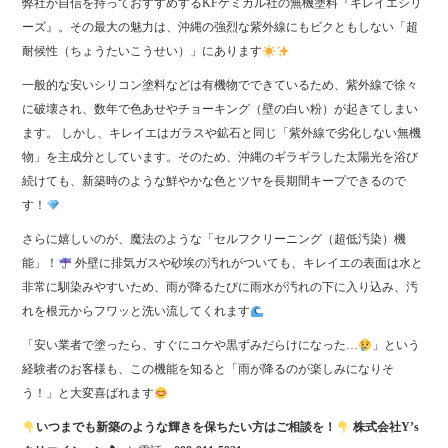
弊社が自信を持っておすすめするKFケミカル社の無機塗料『キレイエシリ
ーズ』。その最大の魅力は、沖縄の強烈な紫外線にもビクともしない「超
耐候性（ちょうたいこうせい）」にあります
一般的な安いシリコン塗料などは有機物でできているため、紫外線で徐々
に破壊され、数年で色あせやチョーキング（壁の白い粉）が起きてしまい
ます。 しかし、キレイエはガラスや鉱石と同じ「紫外線で劣化しない無機
物」を主成分としています。そのため、沖縄のギラギラした太陽光を浴び
続けても、新築時のような鮮やかな色とツヤを長期間キープできるので
す！
さらに嬉しいのが、魔法のような「セルフクリーニング（超低汚染）機
能」！
外壁に排気ガスや砂埃の汚れがついても、キレイエの表面は水と
非常に馴染みやすいため、雨が降るたびに雨水が汚れの下に入り込み、汚
れを根元からフワッと洗い流してくれます
「安い業者で塗ったら、すぐにコケや黒ずみだらけになった…
」という
経験者のお客様も、この機能を知ると「雨が降るのが楽しみになりそ
う！」と大変喜ばれます
いつまでも新築のような輝きを保ちたい方はご相談を！
株式会社Y’s