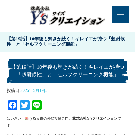
【第19話】10年後も輝きが続く！キレイエが持つ「超耐候
性」と「セルフクリーニング機能」
【第19話】10年後も輝きが続く！キレイエが持つ
「超耐候性」と「セルフクリーニング機能」
投稿日
2026年5月19日
Fa
T
Li
ce
wi
ne
はいさい！
うるま市の外壁改修専門、
株式会社Y’sクリエイション
で
bo
tte
す。
ok
r