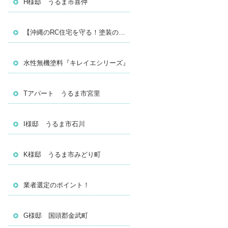
H様邸 うるま市喜仲
【沖縄のRC住宅を守る！塗装の真実】
水性無機塗料『キレイエシリーズ』
Tアパート うるま市宮里
I様邸 うるま市石川
K様邸 うるま市みどり町
業者選定のポイント！
G様邸 国頭郡金武町