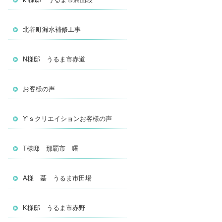
北谷町漏水補修工事
N様邸 うるま市赤道
お客様の声
Y'ｓクリエイションお客様の声
T様邸 那覇市 曙
A様 墓 うるま市田場
K様邸 うるま市赤野