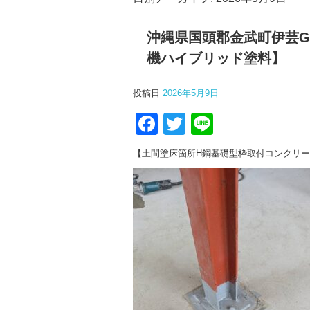
沖縄県国頭郡金武町伊芸
機ハイブリッド塗料】
投稿日
2026年5月9日
F
T
Li
a
wi
n
【土間塗床箇所H鋼基礎型枠取付コンクリ
c
tt
e
e
er
b
o
o
k