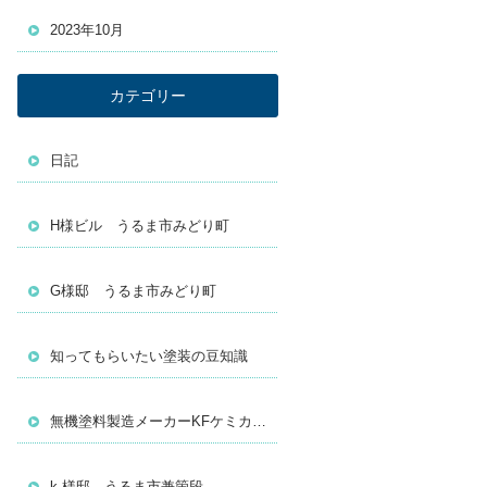
2023年10月
カテゴリー
日記
H様ビル うるま市みどり町
G様邸 うるま市みどり町
知ってもらいたい塗装の豆知識
無機塗料製造メーカーKFケミカルの無機塗料『１話～１５話 まとめ』
k 様邸 うるま市兼箇段