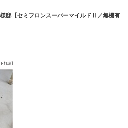
G様邸【セミフロンスーパーマイルドⅡ／無機有
ート打設】