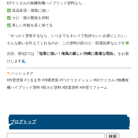
KFケミカルの無機有機ハイブリッド塗料なら…
高温多湿・潮風に強い
カビ・藻の繁殖を抑制
美しい外観を長く保てる
「せっかく塗装するなら、いつまでもキレイで気持ちいいお家にしたい」
そんな願いを叶えてくれるのが、この塗料の防カビ・防藻効果なんです
次回、第6話では
「塩害に強い！海風の厳しい沖縄に最適な理由」
をお届
けします
ハッシュタグ
#外壁塗装 #うるま市 #沖縄塗装 #Y’sクリエイション #KFケミカル #無機有
機ハイブリッド塗料 #防カビ塗料 #防藻塗料 #外壁リフォーム
ブログトップ