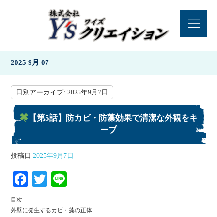
2025 9月 07
日別アーカイブ:
2025年9月7日
【第5話】防カビ・防藻効果で清潔な外観をキ
ープ
投稿日
2025年9月7日
Fa
T
Li
ce
wi
ne
目次
bo
tte
外壁に発生するカビ・藻の正体