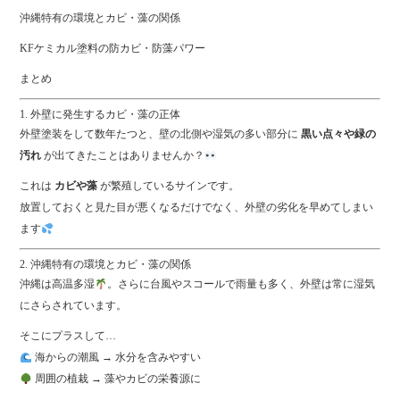
ok
r
沖縄特有の環境とカビ・藻の関係
KFケミカル塗料の防カビ・防藻パワー
まとめ
1. 外壁に発生するカビ・藻の正体
外壁塗装をして数年たつと、壁の北側や湿気の多い部分に
黒い点々や緑の
汚れ
が出てきたことはありませんか？
これは
カビや藻
が繁殖しているサインです。
放置しておくと見た目が悪くなるだけでなく、外壁の劣化を早めてしまい
ます
2. 沖縄特有の環境とカビ・藻の関係
沖縄は高温多湿
。さらに台風やスコールで雨量も多く、外壁は常に湿気
にさらされています。
そこにプラスして…
海からの潮風 → 水分を含みやすい
周囲の植栽 → 藻やカビの栄養源に