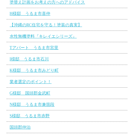
塗替え計画をお考えの方へのアドバイス
H様邸 うるま市喜仲
【沖縄のRC住宅を守る！塗装の真実】
水性無機塗料『キレイエシリーズ』
Tアパート うるま市宮里
I様邸 うるま市石川
K様邸 うるま市みどり町
業者選定のポイント！
G様邸 国頭郡金武町
N様邸 うるま市兼箇段
S様邸 うるま市赤野
国頭郡仲泊