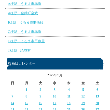
A様邸 うるま市赤道
A様邸 金武町金武
I様邸 うるま市兼箇段
O様邸 うるま市赤道
O様邸 うるま市平敷屋
T様邸 読谷村
投稿日カレンダー
2025年9月
日
月
火
水
木
金
土
1
2
3
4
5
6
7
8
9
10
11
12
13
14
15
16
17
18
19
20
21
22
23
24
25
26
27