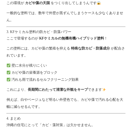
この環境が
カビや藻の天国
をつくり出してしまうんです
一般的な塗料では、数年で外壁が黒ずんでしまうケースも少なくありませ
ん。
3. KFケミカル塗料の防カビ・防藻パワー
ここで登場するのが
KFケミカルの無機有機ハイブリッド塗料
！
この塗料には、カビや藻の繁殖を抑える
特殊な防カビ・防藻成分
が配合さ
れています。
壁に水分が残りにくい
カビや藻の栄養源をブロック
汚れも雨で流れるセルフクリーニング効果
これにより、
長期間にわたって清潔な外観をキープ
できます
例えば、白やベージュなど明るい外壁色でも、カビや藻で汚れる心配を大
幅に減らせるんです。
4. まとめ
沖縄の住宅にとって「カビ・藻対策」は欠かせません。