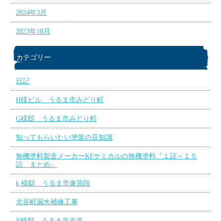
2024年3月
2023年10月
カテゴリー
日記
H様ビル うるま市みどり町
G様邸 うるま市みどり町
知ってもらいたい塗装の豆知識
無機塗料製造メーカーKFケミカルの無機塗料『１話～１５
話 まとめ』
k 様邸 うるま市兼箇段
北谷町漏水補修工事
N様邸 うるま市赤道