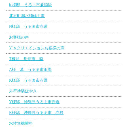
k 様邸 うるま市兼箇段
北谷町漏水補修工事
N様邸 うるま市赤道
お客様の声
Y'ｓクリエイションお客様の声
T様邸 那覇市 曙
A様 墓 うるま市田場
K様邸 うるま市赤野
外壁塗装ぼやき
Y様邸 沖縄県うるま市赤道
K様邸 沖縄県うるま市 赤野
水性無機塗料