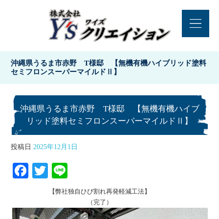
沖縄県うるま市赤野 T様邸 【無機有機ハイブリッド塗料
セミフロンスーパーマイルドⅡ】
沖縄県うるま市赤野 T様邸 【無機有機ハイブ
リッド塗料セミフロンスーパーマイルドⅡ】
投稿日
2025年12月1日
Fa
T
Li
ce
wi
ne
【弊社独自ひび割れ再発軽減工法】
bo
tte
（完了）
ok
r