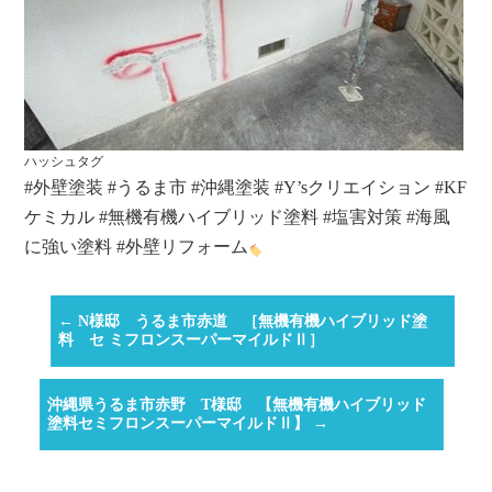
ハッシュタグ
#外壁塗装 #うるま市 #沖縄塗装 #Y’sクリエイション #KF
ケミカル #無機有機ハイブリッド塗料 #塩害対策 #海風
に強い塗料 #外壁リフォーム
←
N様邸 うるま市赤道 ［無機有機ハイブリッド塗
料 セ ミフロンスーパーマイルドⅡ］
沖縄県うるま市赤野 T様邸 【無機有機ハイブリッド
塗料セミフロンスーパーマイルドⅡ】
→