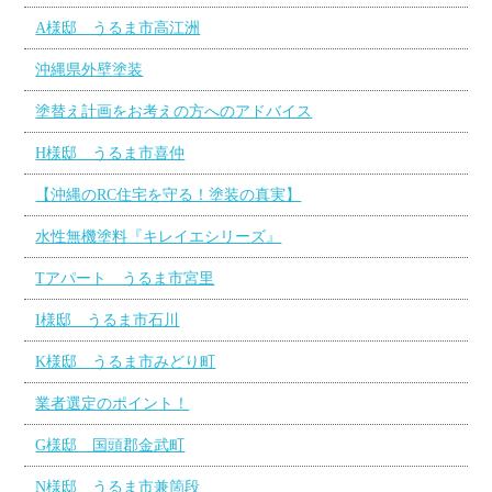
A様邸 うるま市高江洲
沖縄県外壁塗装
塗替え計画をお考えの方へのアドバイス
H様邸 うるま市喜仲
【沖縄のRC住宅を守る！塗装の真実】
水性無機塗料『キレイエシリーズ』
Tアパート うるま市宮里
I様邸 うるま市石川
K様邸 うるま市みどり町
業者選定のポイント！
G様邸 国頭郡金武町
N様邸 うるま市兼箇段