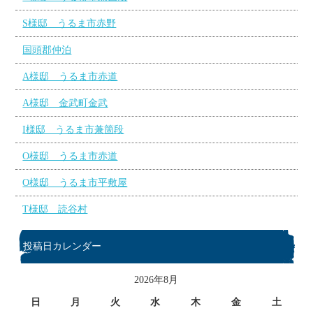
S様邸 うるま市赤野
国頭郡仲泊
A様邸 うるま市赤道
A様邸 金武町金武
I様邸 うるま市兼箇段
O様邸 うるま市赤道
O様邸 うるま市平敷屋
T様邸 読谷村
投稿日カレンダー
2026年8月
日
月
火
水
木
金
土