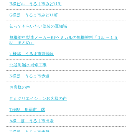
H様ビル うるま市みどり町
G様邸 うるま市みどり町
知ってもらいたい塗装の豆知識
無機塗料製造メーカーKFケミカルの無機塗料『１話～１５
話 まとめ』
k 様邸 うるま市兼箇段
北谷町漏水補修工事
N様邸 うるま市赤道
お客様の声
Y'ｓクリエイションお客様の声
T様邸 那覇市 曙
A様 墓 うるま市田場