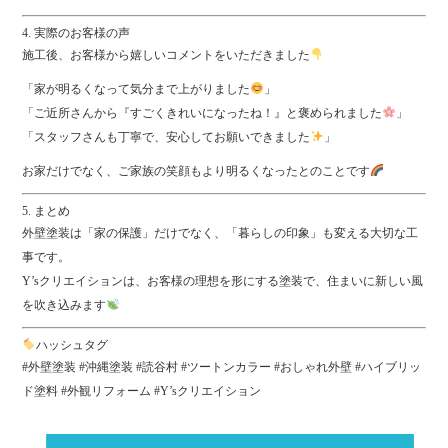
4. 実際のお客様の声
施工後、お客様から嬉しいコメントをいただきました
「家が明るくなって気分まで上がりました
」
「ご近所さんから『すごくきれいになったね！』と褒められました
」
「スタッフさんも丁寧で、安心してお願いできました
」
お家だけでなく、ご家族の笑顔もより明るくなったとのことです
5. まとめ
外壁塗装は「家の保護」だけでなく、「暮らしの印象」も変える大切な工
事です。
Y’sクリエイションは、お客様の理想を形にする塗装で、住まいに新しい風
を吹き込みます
ハッシュタグ
#外壁塗装 #沖縄塗装 #読谷村 #ツートンカラー #おしゃれ外壁 #ハイブリッ
ド塗料 #外観リフォーム #Y’sクリエイション