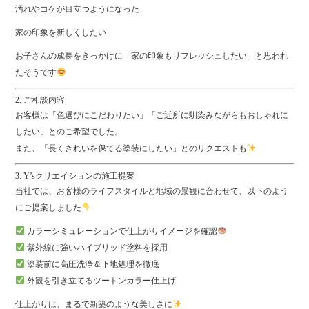
汚れやコケが目立つようになった
家の印象を新しくしたい
お子さんの成長をきっかけに「家の印象もリフレッシュしたい」と思われ
たそうです
2. ご相談内容
お客様は「色選びにこだわりたい」「ご近所に馴染みながらもおしゃれに
したい」とのご希望でした。
また、「長くきれいを保てる塗装にしたい」とのリクエストも
3. Y’sクリエイションの施工提案
当社では、お客様のライフスタイルと地域の景観に合わせて、以下のよう
にご提案しました
カラーシミュレーションで仕上がりイメージを確認
紫外線に強いハイブリッド塗料を採用
塗装前に高圧洗浄＆下地処理を徹底
外観を引き立てるツートンカラー仕上げ
仕上がりは、まるで新築のような美しさに