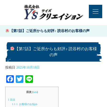
【第7話】ご近所からも好評♪ 読谷村のお客様の声
【第7話】ご近所からも好評♪ 読谷村のお客様
の声
投稿日
2025年10月18日
Fa
T
Li
ce
wi
ne
bo
tte
目次
[
hide
]
ok
r
1
目次
1.1
1. お客様のお悩み