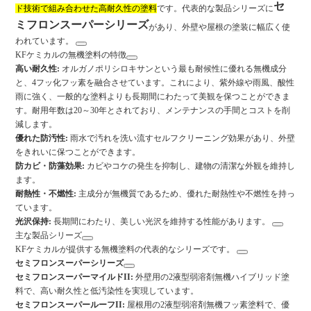
セ
ド技術で組み合わせた高耐久性の塗料
です。代表的な製品シリーズに
ミフロンスーパーシリーズ
があり、外壁や屋根の塗装に幅広く使
われています。
KFケミカルの無機塗料の特徴
高い耐久性:
オルガノポリシロキサンという最も耐候性に優れる無機成分
と、4フッ化フッ素を融合させています。これにより、紫外線や雨風、酸性
雨に強く、一般的な塗料よりも長期間にわたって美観を保つことができま
す。耐用年数は20～30年とされており、メンテナンスの手間とコストを削
減します。
優れた防汚性:
雨水で汚れを洗い流すセルフクリーニング効果があり、外壁
をきれいに保つことができます。
防カビ・防藻効果:
カビやコケの発生を抑制し、建物の清潔な外観を維持し
ます。
耐熱性・不燃性:
主成分が無機質であるため、優れた耐熱性や不燃性を持っ
ています。
光沢保持:
長期間にわたり、美しい光沢を維持する性能があります。
主な製品シリーズ
KFケミカルが提供する無機塗料の代表的なシリーズです。
セミフロンスーパーシリーズ
セミフロンスーパーマイルドII:
外壁用の2液型弱溶剤無機ハイブリッド塗
料で、高い耐久性と低汚染性を実現しています。
セミフロンスーパールーフII:
屋根用の2液型弱溶剤無機フッ素塗料で、優