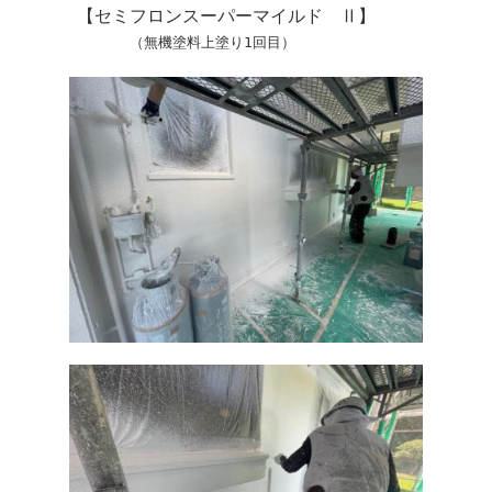
ce
wi
ne
【セミフロンスーパーマイルド Ⅱ】
bo
tte
（無機塗料上塗り1回目）
ok
r