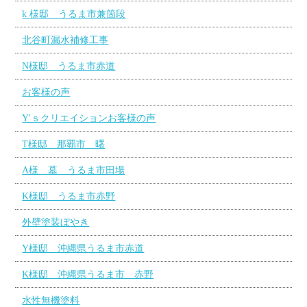
k 様邸 うるま市兼箇段
北谷町漏水補修工事
N様邸 うるま市赤道
お客様の声
Y'ｓクリエイションお客様の声
T様邸 那覇市 曙
A様 墓 うるま市田場
K様邸 うるま市赤野
外壁塗装ぼやき
Y様邸 沖縄県うるま市赤道
K様邸 沖縄県うるま市 赤野
水性無機塗料