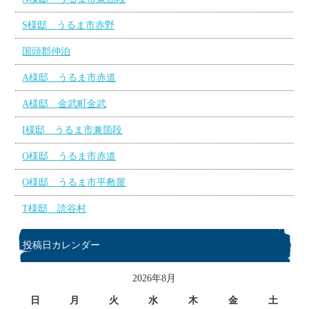
S様邸 うるま市赤野
国頭郡仲泊
A様邸 うるま市赤道
A様邸 金武町金武
I様邸 うるま市兼箇段
O様邸 うるま市赤道
O様邸 うるま市平敷屋
T様邸 読谷村
投稿日カレンダー
2026年8月
日
月
火
水
木
金
土