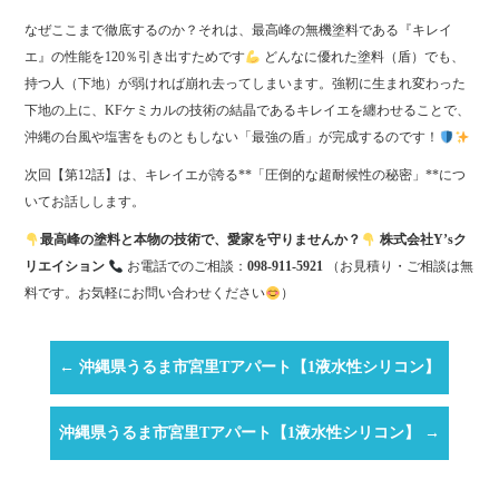
なぜここまで徹底するのか？それは、最高峰の無機塗料である『キレイ
エ』の性能を120％引き出すためです
どんなに優れた塗料（盾）でも、
持つ人（下地）が弱ければ崩れ去ってしまいます。強靭に生まれ変わった
下地の上に、KFケミカルの技術の結晶であるキレイエを纏わせることで、
沖縄の台風や塩害をものともしない「最強の盾」が完成するのです！
次回【第12話】は、キレイエが誇る**「圧倒的な超耐候性の秘密」**につ
いてお話しします。
最高峰の塗料と本物の技術で、愛家を守りませんか？
株式会社Y’sク
リエイション
お電話でのご相談：
098-911-5921
（お見積り・ご相談は無
料です。お気軽にお問い合わせください
）
←
沖縄県うるま市宮里Tアパート【1液水性シリコン】
沖縄県うるま市宮里Tアパート【1液水性シリコン】
→