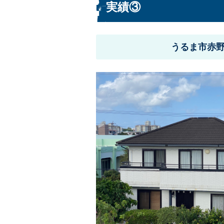
実績③
うるま市赤野