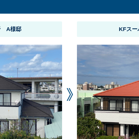
 A様邸
KFスー